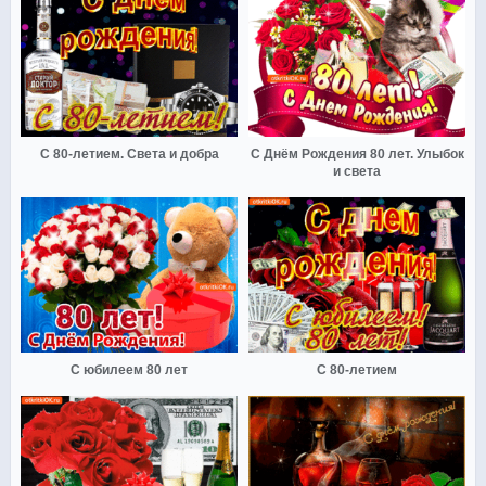
С 80-летием. Света и добра
С Днём Рождения 80 лет. Улыбок
и света
С юбилеем 80 лет
С 80-летием