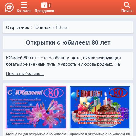
7
1
Каталог
Праздники
Поиск
Открыткиок
Юбилей
80 лет
Открытки с юбилеем 80 лет
Юбилей 80 лет – это особенная дата, символизирующая 
богатый жизненный путь, мудрость и любовь родных. На 
OtkritkiOk можно найти открытки для такого важного события, 
Показать больше...
чтобы поздравить именинника красиво и сердечно.

Каждое изображение передает уважение и благодарность. 
Коллекция открыток на OtkritkiOk.ru поможет выразить самые 
искренние чувства и подарить радость в этот памятный день.
Мерцающая открытка с юбилеем
Красивая открытка с юбилеем 80