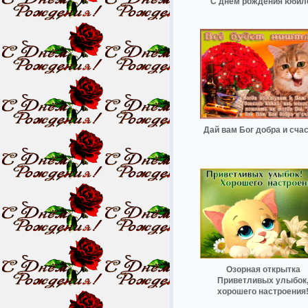
С днём рождения юбил
Дай вам Бог добра и сча
Озорная открытка
Приветливых улыбок
хорошего настроения