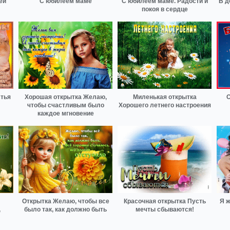
ей
С юбилеем маме
С юбилеем маме. Радости и
В д
покоя в сердце
стья
Хорошая открытка Желаю,
Миленькая открытка
О
чтобы счастливым было
Хорошего летнего настроения
каждое мгновение
Открытка Желаю, чтобы все
Красочная открытка Пусть
Я ж
,
было так, как должно быть
мечты сбываются!
!