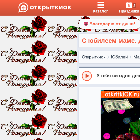
8
2
Каталог
Праздники
Благодарю от души!
С юбилеем маме. 
Открыткиок
Юбилей
Ма
У тебя сегодня де