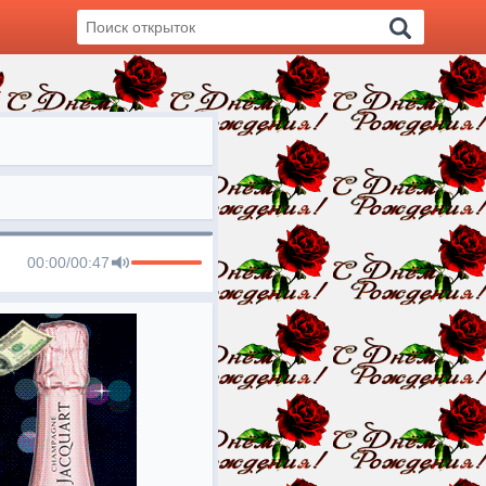
00:00
/
00:47