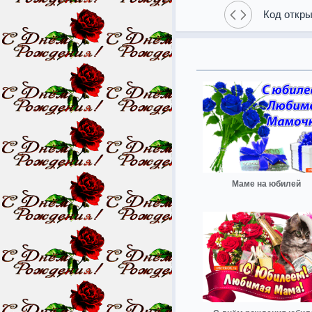
Код откры
Маме на юбилей