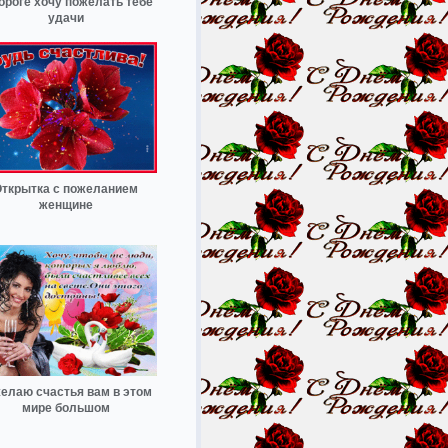
ороге хочу пожелать тебе
удачи
ткрытка с пожеланием
женщине
елаю счастья вам в этом
мире большом