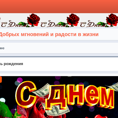
Добрых мгновений и радости в жизни
ме
нь рождения