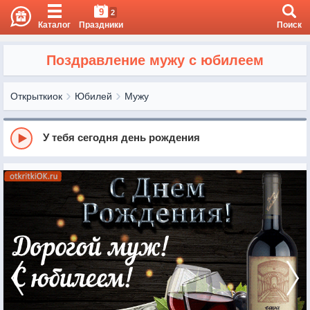
9
2
Каталог
Праздники
Поиск
Поздравление мужу с юбилеем
Открыткиок
Юбилей
Мужу
У тебя сегодня день рождения