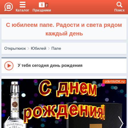
8
2
Каталог
Праздники
Поиск
С юбилеем папе. Радости и света рядом
каждый день
Открыткиок
Юбилей
Папе
У тебя сегодня день рождения