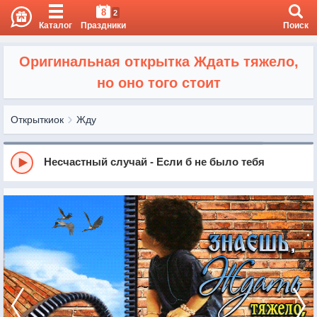
8
2
Каталог
Праздники
Поиск
Оригинальная открытка Ждать тяжело,
но оно того стоит
Открыткиок
Жду
Несчастный случай - Если б не было тебя