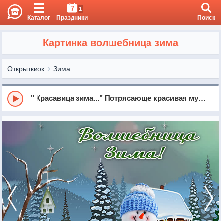
7
1
Каталог
Праздники
Поиск
Картинка волшебница зима
Открыткиок
Зима
" Красавица зима..." Потрясающе красивая музыка.Релакс