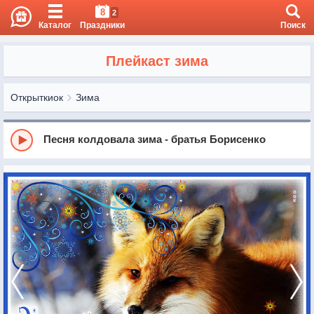
8
2
Каталог
Праздники
Поиск
Плейкаст зима
Открыткиок
Зима
Песня колдовала зима - братья Борисенко