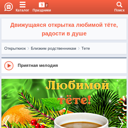
9
2
Каталог
Праздники
Поиск
Движущаяся открытка любимой тёте,
радости в душе
Открыткиок
Близким родственникам
Тете
Приятная мелодия