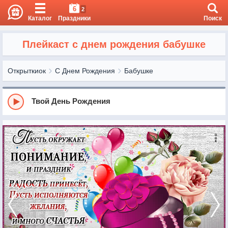
6
2
Каталог
Праздники
Поиск
Плейкаст с днем рождения бабушке
Открыткиок
С Днем Рождения
Бабушке
Твой День Рождения