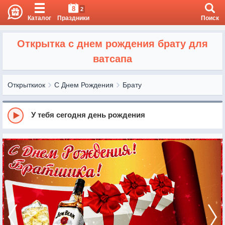
8
2
Каталог
Праздники
Поиск
Открытка с днем рождения брату для
ватсапа
Открыткиок
С Днем Рождения
Брату
У тебя сегодня день рождения