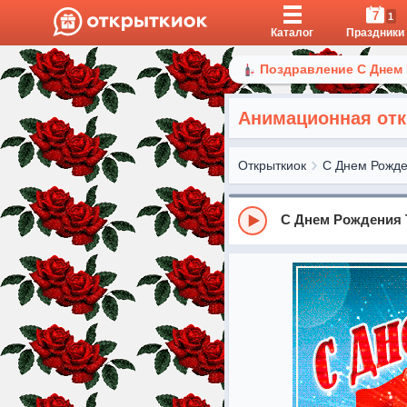
7
1
Каталог
Праздники
Поздравление С Днем
Анимационная отк
Открыткиок
С Днем Рожд
С Днем Рождения 