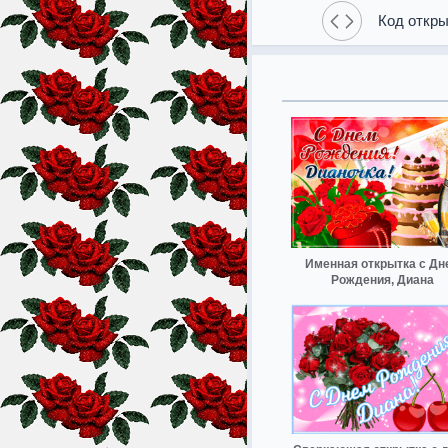
Код откры
Именная открытка с Дн
Рождения, Диана