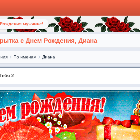
 Рождения мужчине!
рытка с Днем Рождения, Диана
ения
По именам
Диана
Тебя 2