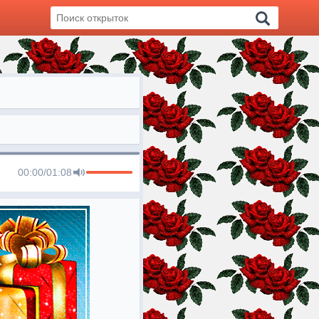
00:00
/
01:08