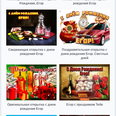
Рождения, Егор
рождения Егор
Сверкающая открытка с днем
Поздравительная открытка с
рождения Егор
днем рождения Егор. Светлых
дней
Оригинальная открытка с днем
Егор с праздником Тебя
рождения Егор