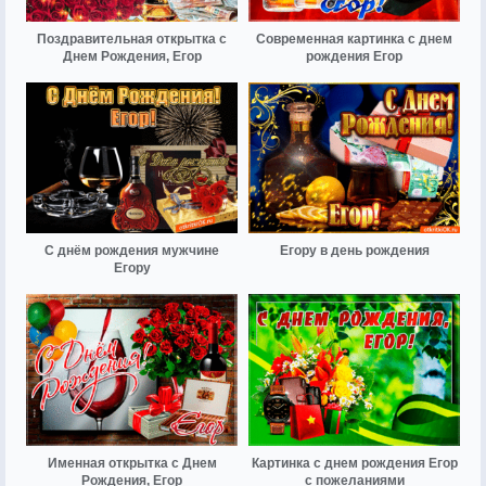
Поздравительная открытка с
Современная картинка с днем
Днем Рождения, Егор
рождения Егор
С днём рождения мужчине
Егору в день рождения
Егору
Именная открытка с Днем
Картинка с днем рождения Егор
Рождения, Егор
с пожеланиями