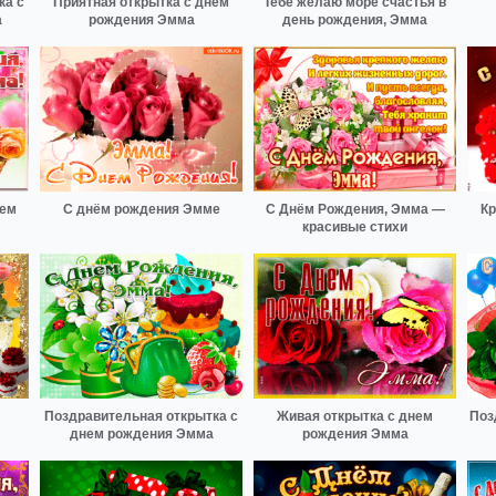
ка с
Приятная открытка с днем
Тебе желаю море счастья в
а
рождения Эмма
день рождения, Эмма
нем
С днём рождения Эмме
С Днём Рождения, Эмма —
Кр
красивые стихи
Поздравительная открытка с
Живая открытка с днем
Поз
днем рождения Эмма
рождения Эмма