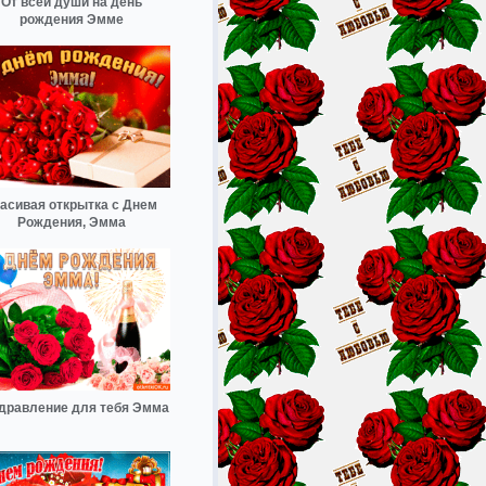
От всей души на день
рождения Эмме
асивая открытка с Днем
Рождения, Эмма
дравление для тебя Эмма