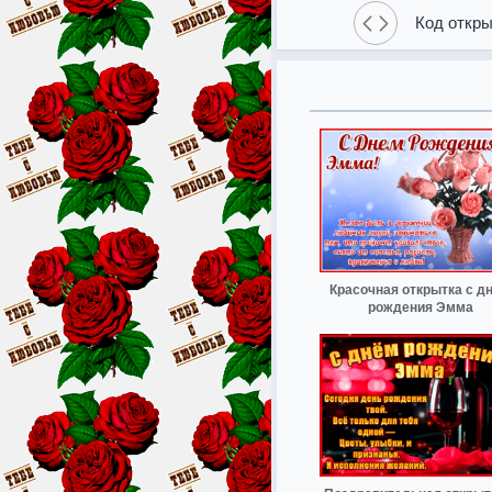
Код откры
Красочная открытка с д
рождения Эмма