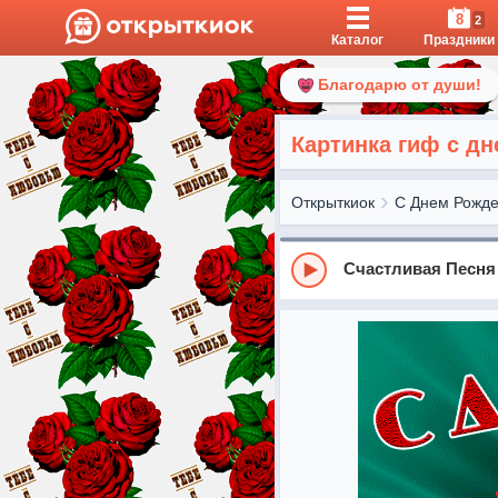
8
2
Каталог
Праздники
Благодарю от души!
Картинка гиф с д
Открыткиок
С Днем Рожд
Счастливая Песня