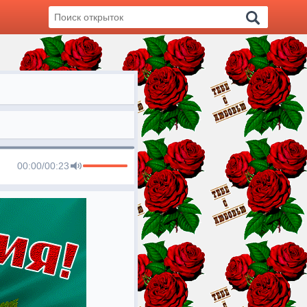
00:00
/
00:23