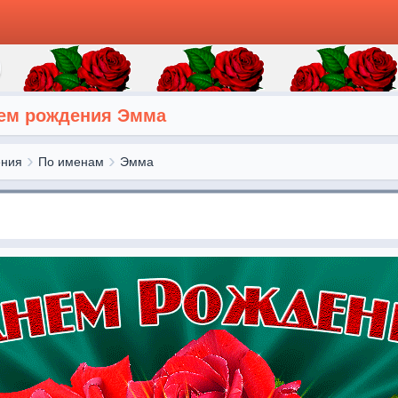
нем рождения Эмма
ения
По именам
Эмма