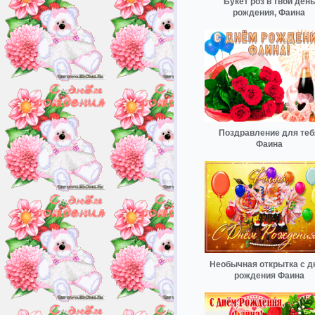
Букет роз в твой день
рождения, Фаина
Поздравление для теб
Фаина
Необычная открытка с д
рождения Фаина