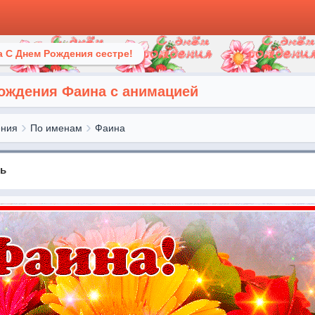
 С Днем Рождения сестре!
рождения Фаина с анимацией
ения
По именам
Фаина
нь