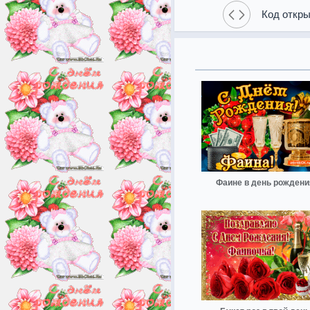
Код откры
Фаине в день рождени