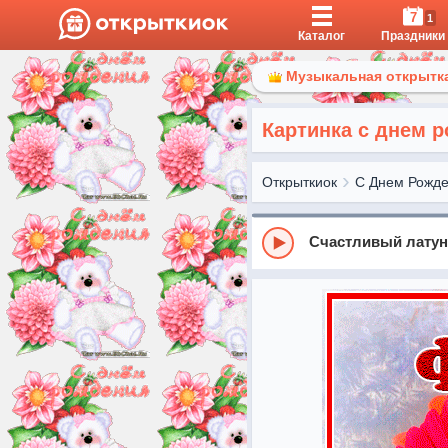
7
1
Каталог
Праздники
Музыкальная открытка
Картинка с днем 
Открыткиок
С Днем Рожд
Счастливый лату