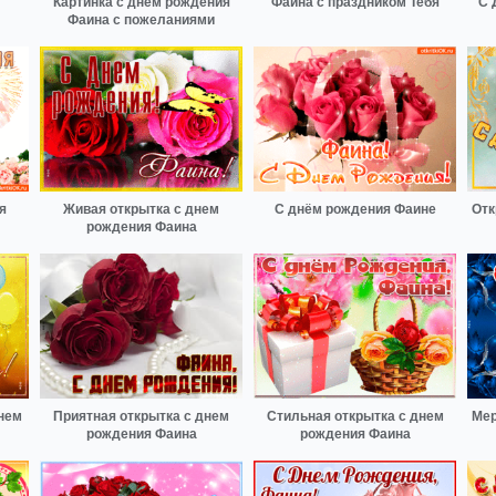
Картинка с днем рождения
Фаина с праздником Тебя
С 
Фаина с пожеланиями
я
Живая открытка с днем
С днём рождения Фаине
Отк
рождения Фаина
нем
Приятная открытка с днем
Стильная открытка с днем
Мер
рождения Фаина
рождения Фаина