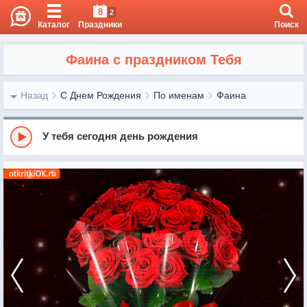
8
2
Каталог
Праздники
Поиск
Фаина с праздником Тебя
Назад
С Днем Рождения
По именам
Фаина
У тебя сегодня день рождения