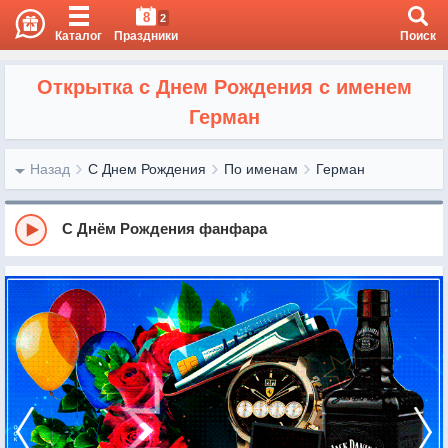
8
2
Каталог
Праздники
Поиск
Открытка с Днем Рождения с именем
Герман
Назад
С Днем Рождения
По именам
Герман
С Днём Рождения фанфара