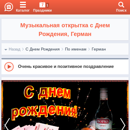
7
1
Каталог
Праздники
Поиск
Музыкальная открытка с Днем
Рождения, Герман
Назад
С Днем Рождения
По именам
Герман
Очень красивое и позитивное поздравление