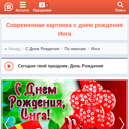
8
2
Каталог
Праздники
Поиск
Современная картинка с днем рождения
Инга
Назад
С Днем Рождения
По именам
Инга
Сегодня твой праздник, День Рождения