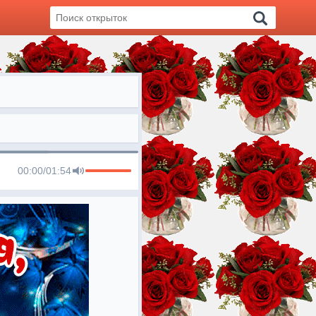
00:00
/
01:54