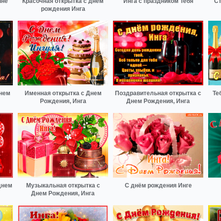
ине
Красочная открытка с днем
Инга с праздником Тебя
Ст
рождения Инга
днем
Именная открытка с Днем
Поздравительная открытка с
Те
Рождения, Инга
Днем Рождения, Инга
днем
Музыкальная открытка с
С днём рождения Инге
Днем Рождения, Инга