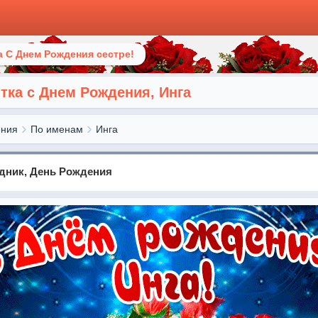
 С Днем Рождения сестре!
ка с Днем Рождения, Инга
ения
По именам
Инга
здник, День Рождения