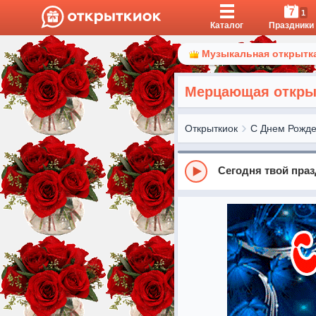
7
1
Каталог
Праздники
Музыкальная открытка
Мерцающая открыт
Открыткиок
С Днем Рожд
Сегодня твой пра