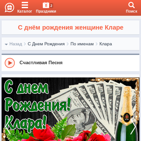
8
2
Каталог
Праздники
Поиск
С днём рождения женщине Кларе
Назад
С Днем Рождения
По именам
Клара
Счастливая Песня