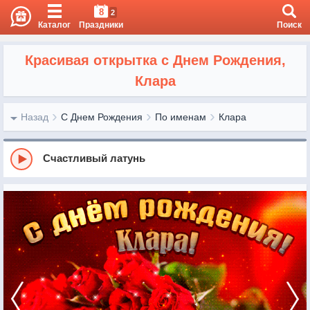
8
2
Каталог
Праздники
Поиск
Красивая открытка с Днем Рождения,
Клара
Назад
С Днем Рождения
По именам
Клара
Счастливый латунь