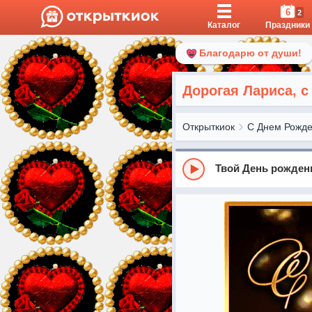
6
2
Каталог
Праздники
Благодарю от души!
Дорогая Лариса, 
Открыткиок
С Днем Рожд
Твой День рожден