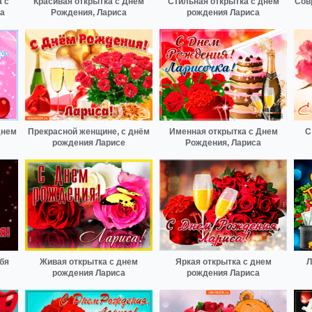
 с
Красивая открытка с Днем
Стильная открытка с днем
Сов
а
Рождения, Лариса
рождения Лариса
днем
Прекрасной женщине, с днём
Именная открытка с Днем
С
рождения Ларисе
Рождения, Лариса
бя
Живая открытка с днем
Яркая открытка с днем
Л
рождения Лариса
рождения Лариса