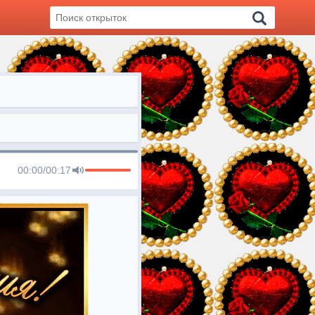
00:00
/
00:17