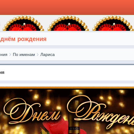
с днём рождения
ения
По именам
Лариса
ия