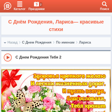
9
2
Каталог
Праздники
Поиск
С Днём Рождения, Лариса— красивые
стихи
Назад
С Днем Рождения
По именам
Лариса
С Днем Рождения Тебя 2