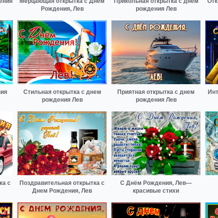
ения
Мерцающая открытка с Днем
Прикольная открытка с днем
Отк
Рождения, Лев
рождения Лев
ния
Стильная открытка с днем
Приятная открытка с днем
Инт
рождения Лев
рождения Лев
ка с
Поздравительная открытка с
С Днём Рождения, Лев—
Днем Рождения, Лев
красивые стихи