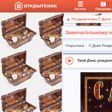
7
1
Каталог
Праздники
Поздравление С Днем
Замечательному м
Открыткиок
С Днем Рожд
Твой День рожден