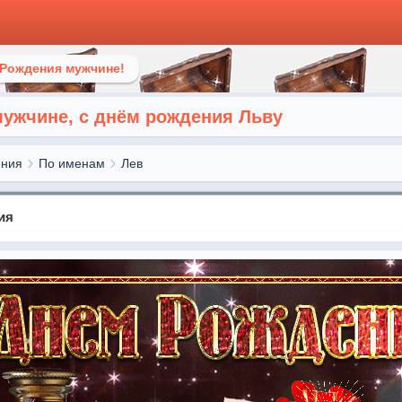
 Рождения мужчине!
ужчине, с днём рождения Льву
ения
По именам
Лев
ия