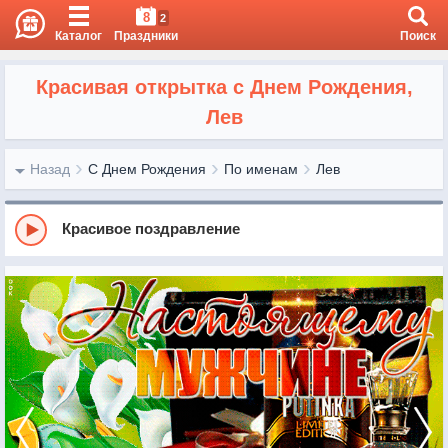
8
2
Каталог
Праздники
Поиск
Красивая открытка с Днем Рождения,
Лев
Назад
С Днем Рождения
По именам
Лев
Красивое поздравление