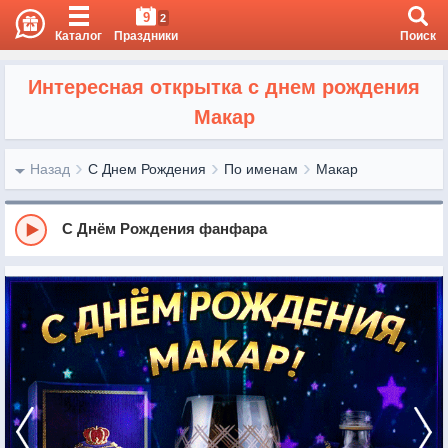
9
2
Каталог
Праздники
Поиск
Интересная открытка с днем рождения
Макар
Назад
С Днем Рождения
По именам
Макар
С Днём Рождения фанфара