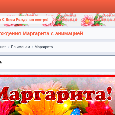
 С Днем Рождения сестре!
рождения Маргарита с анимацией
ения
По именам
Маргарита
нь