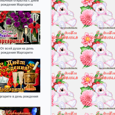
обычная открытка с днем
рождения Маргарита
От всей души на день
рождения Маргарите
ргарите в день рождения