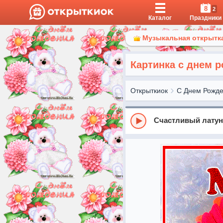
8
2
Каталог
Праздники
Музыкальная открытка
Картинка с днем 
Открыткиок
С Днем Рожд
Счастливый лату