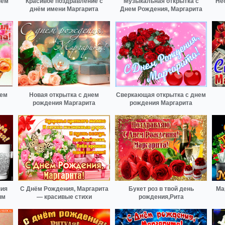
нем
Красивое поздравление с
Музыкальная открытка с
Не
днём имени Маргарита
Днем Рождения, Маргарита
нем
Новая открытка с днем
Сверкающая открытка с днем
рождения Маргарита
рождения Маргарита
ния
С Днём Рождения, Маргарита
Букет роз в твой день
Ма
им
— красивые стихи
рождения,Рита