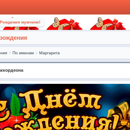
 Рождения мужчине!
 рождения
ения
По именам
Маргарита
аккордеона