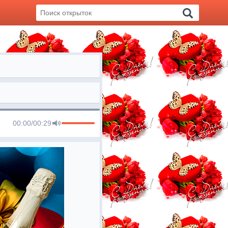
00:00
/
00:29