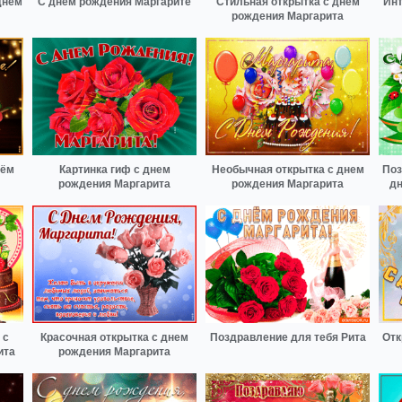
днем
С днём рождения Маргарите
Стильная открытка с днем
Инт
рождения Маргарита
нём
Картинка гиф с днем
Необычная открытка с днем
Поз
рождения Маргарита
рождения Маргарита
дн
 с
Красочная открытка с днем
Поздравление для тебя Рита
Отк
ита
рождения Маргарита