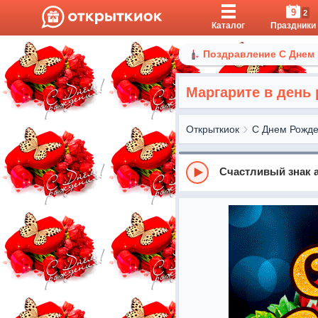
9
2
Каталог
Праздники
Поздравление С Днем
Маргарите в день
Открыткиок
С Днем Рожд
Счастливый знак 