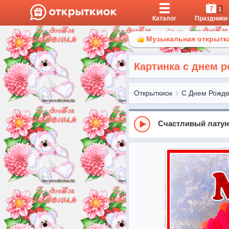
7
1
Каталог
Праздники
Музыкальная открытка
Картинка с днем 
Открыткиок
С Днем Рожд
Счастливый лату