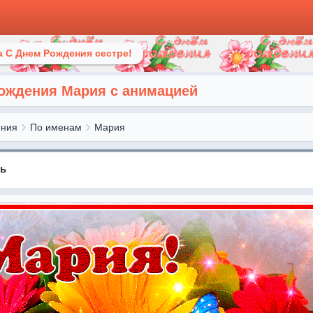
 С Днем Рождения сестре!
рождения Мария с анимацией
ения
По именам
Мария
нь