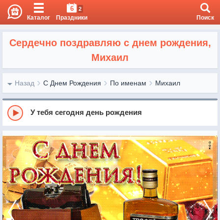
6
2
Каталог
Праздники
Поиск
Сердечно поздравляю с днем рождения,
Михаил
Назад
С Днем Рождения
По именам
Михаил
У тебя сегодня день рождения