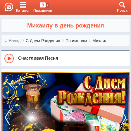
9
2
Каталог
Праздники
Поиск
Михаилу в день рождения
Назад
С Днем Рождения
По именам
Михаил
Счастливая Песня