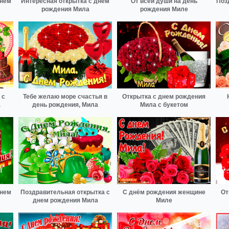
Днем
Интересная открытка с днем
От всей души на день
Поз
рождения Мила
рождения Миле
 с
Тебе желаю море счастья в
Открытка с днем рождения
а
день рождения, Мила
Мила с букетом
днем
Поздравительная открытка с
С днём рождения женщине
От
днем рождения Мила
Миле