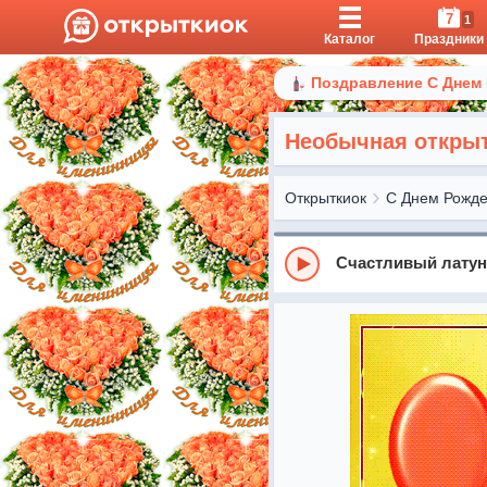
7
1
Каталог
Праздники
Поздравление С Днем
Необычная открыт
Открыткиок
С Днем Рожд
Счастливый лату