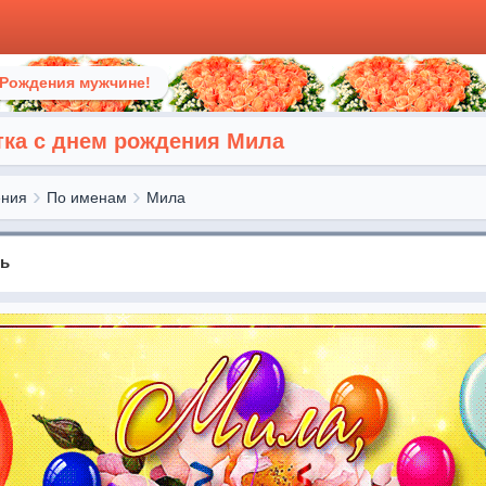
 Рождения мужчине!
ка с днем рождения Мила
ения
По именам
Мила
нь