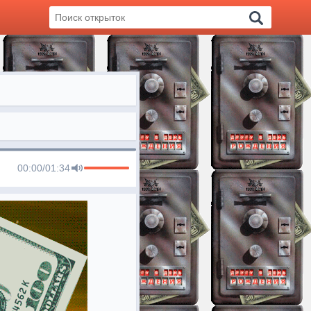
00:00
/
01:34