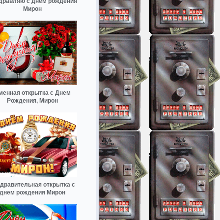
дравляю с днём рождения
Мирон
менная открытка с Днем
Рождения, Мирон
дравительная открытка с
днем рождения Мирон