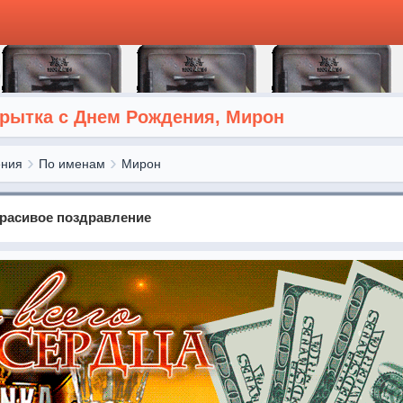
рытка с Днем Рождения, Мирон
ения
По именам
Мирон
Красивое поздравление