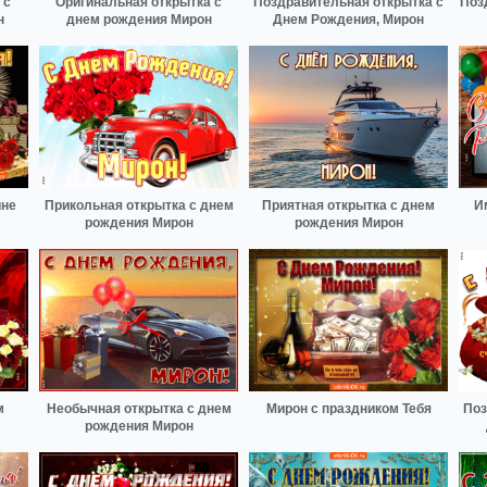
 с
Оригинальная открытка с
Поздравительная открытка с
Поз
н
днем рождения Мирон
Днем Рождения, Мирон
ине
Прикольная открытка с днем
Приятная открытка с днем
И
рождения Мирон
рождения Мирон
м
Необычная открытка с днем
Мирон с праздником Тебя
Поз
рождения Мирон