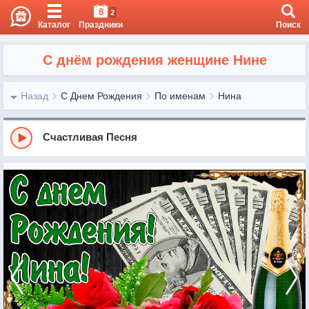
8
2
Каталог
Праздники
Поиск
С днём рождения женщине Нине
Назад
С Днем Рождения
По именам
Нина
Счастливая Песня