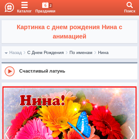
6
2
Каталог
Праздники
Поиск
Картинка с днем рождения Нина с
анимацией
Назад
С Днем Рождения
По именам
Нина
Счастливый латунь