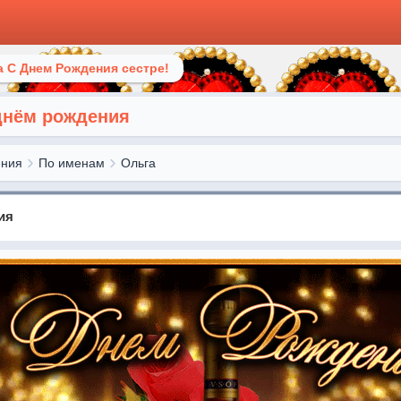
 С Днем Рождения сестре!
 днём рождения
ения
По именам
Ольга
ия