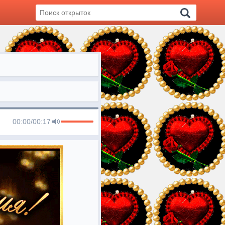
00:00
/
00:17