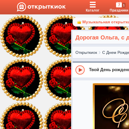
7
1
Каталог
Праздники
Музыкальная открытка
Дорогая Ольга, с
Открыткиок
С Днем Рожд
Твой День рожден