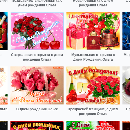
ения
Поздравительная открытка с
Новая открытка с днем
С 
днем рождения Ольга
рождения Ольга
я
Сверкающая открытка с днем
Музыкальная открытка с
Мер
рождения Ольга
Днем Рождения, Ольга
льга
С днём рождения Ольге
Прекрасной женщине, с днём
Пр
рождения Ольге