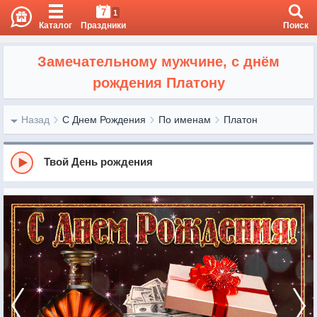
7
1
Каталог
Праздники
Поиск
Замечательному мужчине, с днём
рождения Платону
Назад
С Днем Рождения
По именам
Платон
Твой День рождения