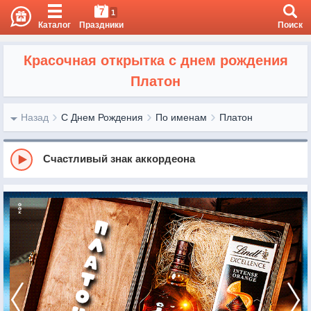
7
1
Каталог
Праздники
Поиск
Красочная открытка с днем рождения
Платон
Назад
С Днем Рождения
По именам
Платон
Счастливый знак аккордеона