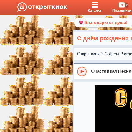
8
2
Каталог
Праздники
Благодарю от души!
С днём рождения 
Открыткиок
С Днем Рожд
Счастливая Песня