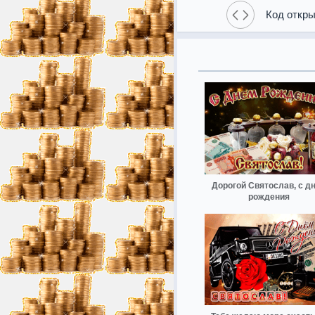
Код откры
Дорогой Святослав, с д
рождения