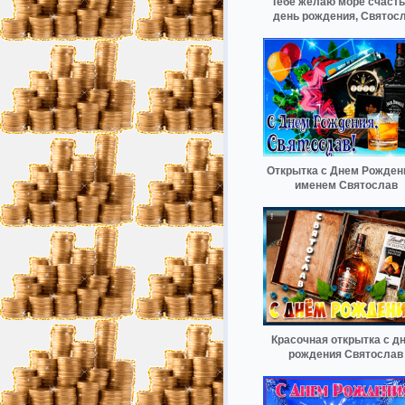
Тебе желаю море счасть
день рождения, Святос
Открытка с Днем Рожден
именем Святослав
Красочная открытка с д
рождения Святослав