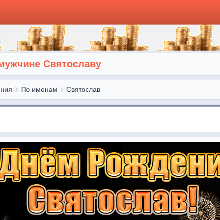
мужчине Святославу
ения
По именам
Святослав