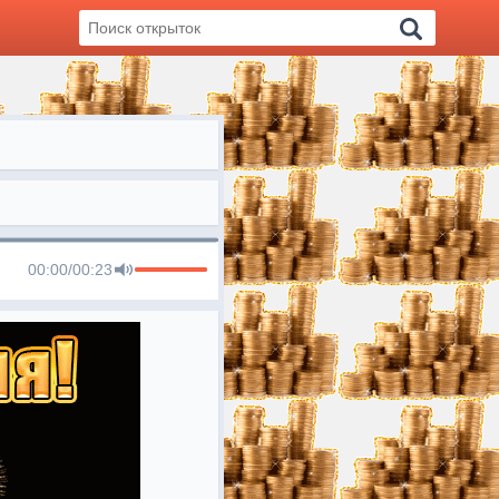
00:00
/
00:23