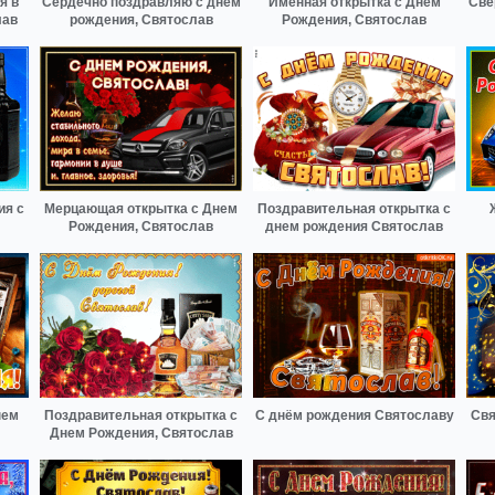
я в
Сердечно поздравляю с днем
Именная открытка с Днем
Све
лав
рождения, Святослав
Рождения, Святослав
ия с
Мерцающая открытка с Днем
Поздравительная открытка с
Рождения, Святослав
днем рождения Святослав
нем
Поздравительная открытка с
С днём рождения Святославу
Свя
Днем Рождения, Святослав