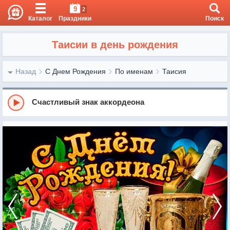
9
2
Каталог
Праздники
Поиск
Таисии в день рождения
Назад
С Днем Рождения
По именам
Таисия
Счастливый знак аккордеона