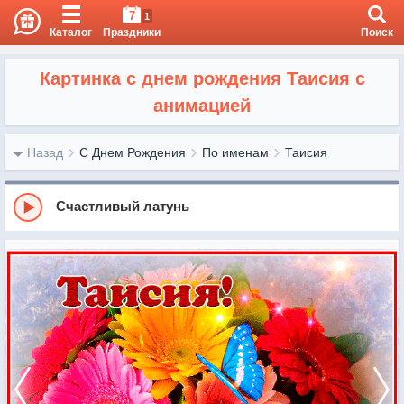
7
1
Каталог
Праздники
Поиск
Картинка с днем рождения Таисия с
анимацией
Назад
С Днем Рождения
По именам
Таисия
Счастливый латунь