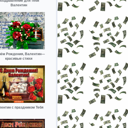
Поздравление для тебя
Валентин
нём Рождения, Валентин—
красивые стихи
ентин с праздником Тебя