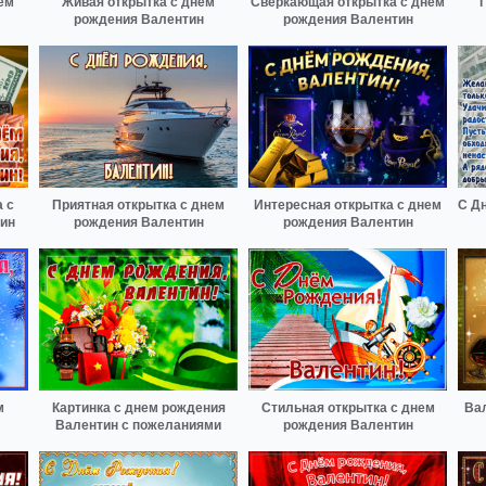
ем
Живая открытка с днем
Сверкающая открытка с днем
рождения Валентин
рождения Валентин
 с
Приятная открытка с днем
Интересная открытка с днем
С Д
тин
рождения Валентин
рождения Валентин
м
Картинка с днем рождения
Стильная открытка с днем
Вал
Валентин с пожеланиями
рождения Валентин