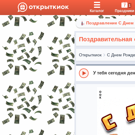
7
1
Каталог
Праздники
Поздравление С Днем
Поздравительная 
Открыткиок
С Днем Рожд
У тебя сегодня де