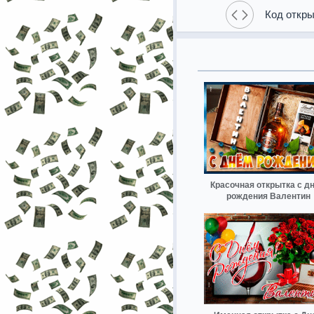
Код откры
Красочная открытка с д
рождения Валентин