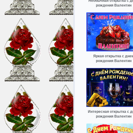
Необычная открытка с д
рождения Валентин
Яркая открытка с дне
рождения Валентин
Интересная открытка с 
рождения Валентин