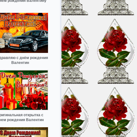
нём рождения Валентину
дравляю с днём рождения
Валентин
ригинальная открытка с
нем рождения Валентин