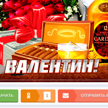
КАЧАТЬ
1
ОТПРАВИТЬ 