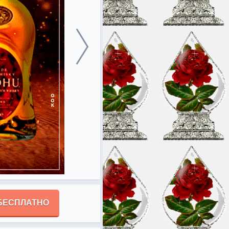
БЕСПЛАТНО