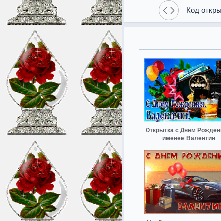
Код откры
Открытка с Днем Рожден
именем Валентин