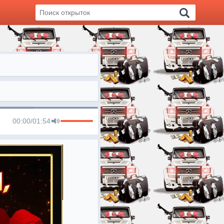
00:00
/
01:54