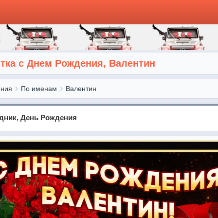
ка с Днем Рождения, Валентин
ения
По именам
Валентин
здник, День Рождения