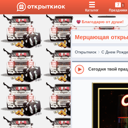
7
1
Каталог
Праздники
Благодарю от души!
Мерцающая открыт
Открыткиок
С Днем Рожд
Сегодня твой пра