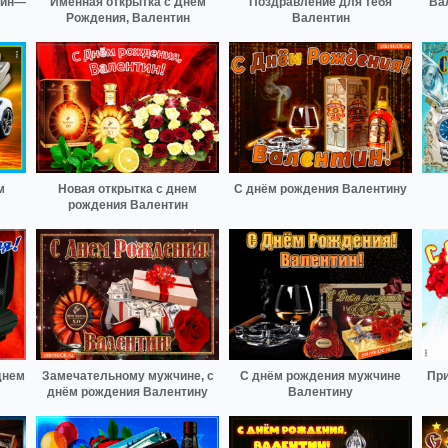
тин—
Именная открытка с Днем
Поздравление для тебя
Ва
Рождения, Валентин
Валентин
м
Новая открытка с днем
С днём рождения Валентину
рождения Валентин
днем
Замечательному мужчине, с
С днём рождения мужчине
При
днём рождения Валентину
Валентину