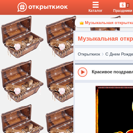
6
2
Каталог
Праздники
Музыкальная открытка
Музыкальная откр
Открыткиок
С Днем Рожд
Красивое поздрав