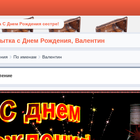
 С Днем Рождения сестре!
ытка с Днем Рождения, Валентин
ения
По именам
Валентин
ление