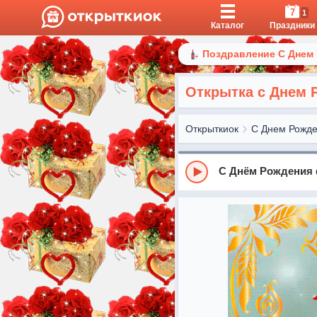
7
1
Каталог
Праздники
Поздравление С Днем
Открытка с Днем 
Открыткиок
С Днем Рожд
С Днём Рождения