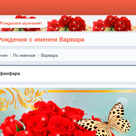
 Рождения мужчине!
Рождения с именем Варвара
ения
По именам
Варвара
 фанфара