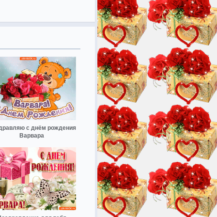
дравляю с днём рождения
Варвара