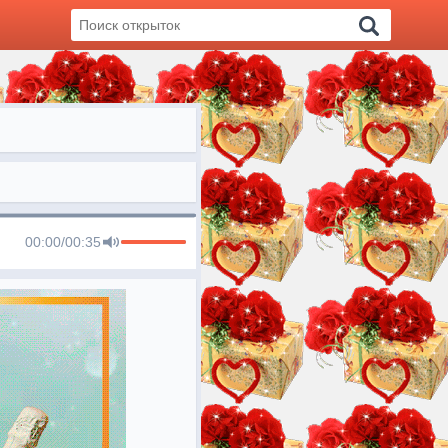
00:00
/
00:35