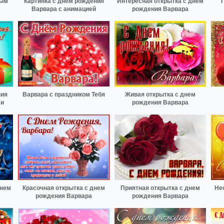
ным
Картинка с днем рождения
Интересная открытка с днем
Варвара с анимацией
рождения Варвара
ния
Варвара с праздником Тебя
Живая открытка с днем
ми
рождения Варвара
Днем
Красочная открытка с днем
Приятная открытка с днем
Не
рождения Варвара
рождения Варвара