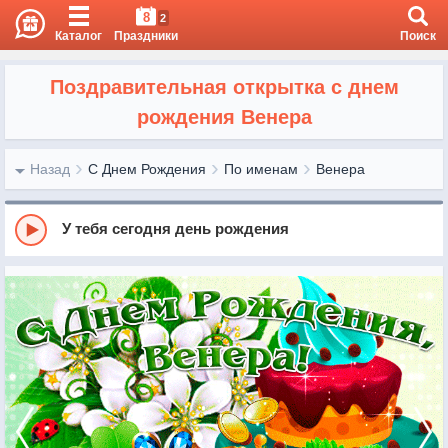
8
2
Каталог
Праздники
Поиск
Поздравительная открытка с днем
рождения Венера
Назад
С Днем Рождения
По именам
Венера
У тебя сегодня день рождения