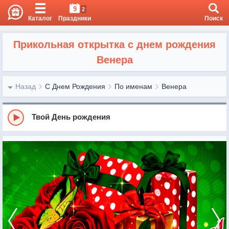
9
2
Каталог
Праздники
Поиск
Прикольная открытка с днем рождения
Венера
Назад
С Днем Рождения
По именам
Венера
Твой День рождения