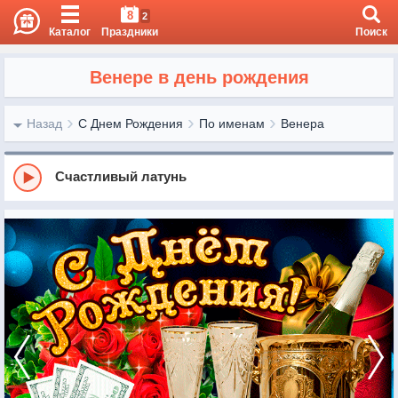
8
2
Каталог
Праздники
Поиск
Венере в день рождения
Назад
С Днем Рождения
По именам
Венера
Счастливый латунь