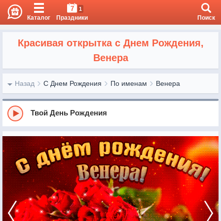
7
1
Каталог
Праздники
Поиск
Красивая открытка с Днем Рождения,
Венера
Назад
С Днем Рождения
По именам
Венера
Твой День Рождения